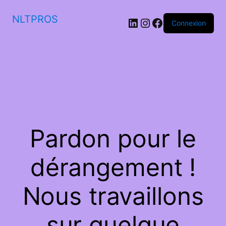
NLTPROS
LinkedIn
Instagram
Facebook
Connexion
Pardon pour le
dérangement !
Nous travaillons
sur quelque