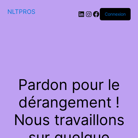
NLTPROS
LinkedIn
Instagram
Facebook
Connexion
Pardon pour le
dérangement !
Nous travaillons
sur quelque