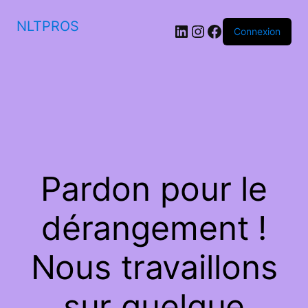
NLTPROS
LinkedIn
Instagram
Facebook
Connexion
Pardon pour le
dérangement !
Nous travaillons
sur quelque