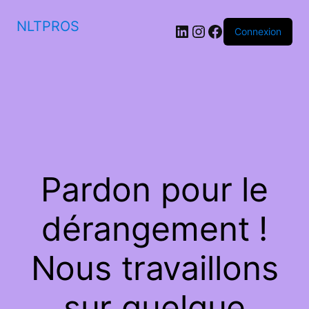
NLTPROS
LinkedIn
Instagram
Facebook
Connexion
Pardon pour le
dérangement !
Nous travaillons
sur quelque