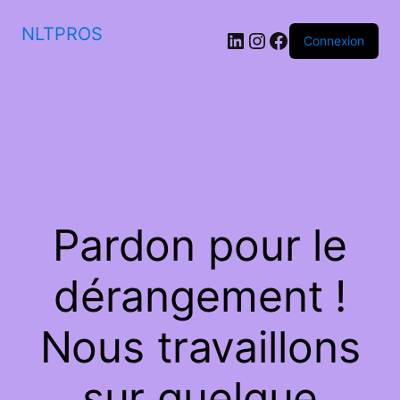
NLTPROS
LinkedIn
Instagram
Facebook
Connexion
Pardon pour le
dérangement !
Nous travaillons
sur quelque