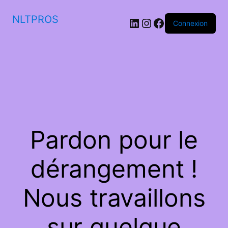
NLTPROS
LinkedIn
Instagram
Facebook
Connexion
Pardon pour le
dérangement !
Nous travaillons
sur quelque