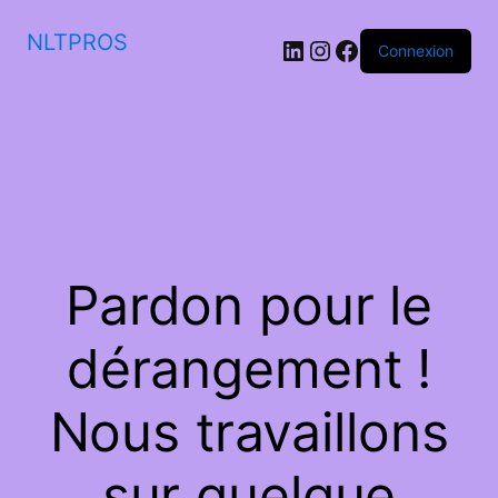
NLTPROS
LinkedIn
Instagram
Facebook
Connexion
Pardon pour le
dérangement !
Nous travaillons
sur quelque