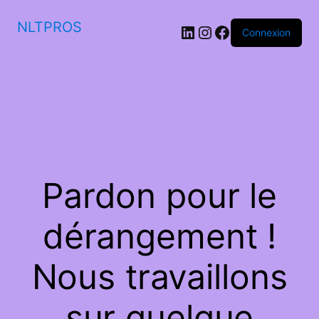
NLTPROS
LinkedIn
Instagram
Facebook
Connexion
Pardon pour le
dérangement !
Nous travaillons
sur quelque