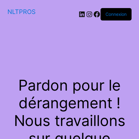
NLTPROS
LinkedIn
Instagram
Facebook
Connexion
Pardon pour le
dérangement !
Nous travaillons
sur quelque