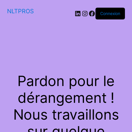
NLTPROS
LinkedIn
Instagram
Facebook
Connexion
Pardon pour le
dérangement !
Nous travaillons
sur quelque