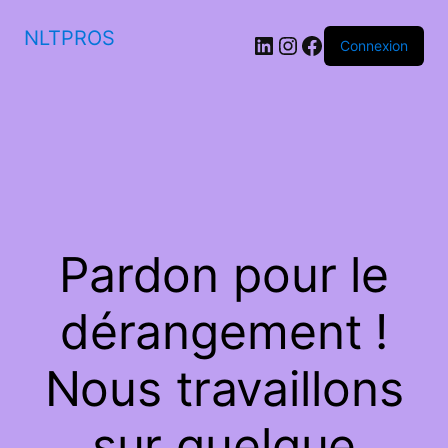
NLTPROS
LinkedIn
Instagram
Facebook
Connexion
Pardon pour le
dérangement !
Nous travaillons
sur quelque