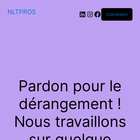
NLTPROS
LinkedIn
Instagram
Facebook
Connexion
Pardon pour le
dérangement !
Nous travaillons
sur quelque