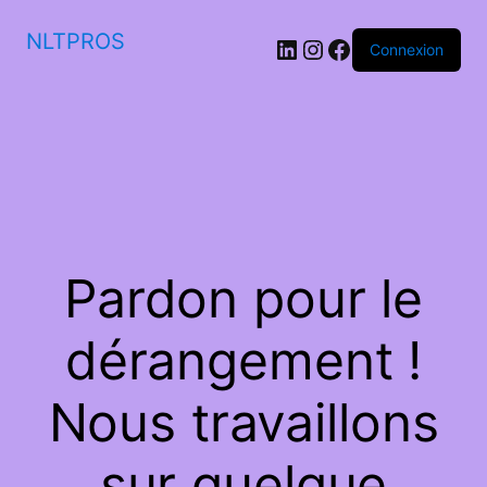
NLTPROS
LinkedIn
Instagram
Facebook
Connexion
Pardon pour le
dérangement !
Nous travaillons
sur quelque