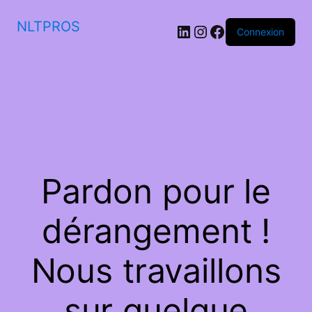
NLTPROS
LinkedIn
Instagram
Facebook
Connexion
Pardon pour le
dérangement !
Nous travaillons
sur quelque