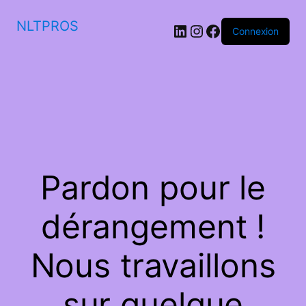
NLTPROS
LinkedIn
Instagram
Facebook
Connexion
Pardon pour le
dérangement !
Nous travaillons
sur quelque