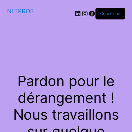
NLTPROS
LinkedIn
Instagram
Facebook
Connexion
Pardon pour le
dérangement !
Nous travaillons
sur quelque